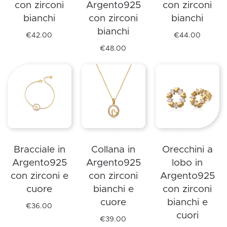
con zirconi
Argento925
con zirconi
scelte
scelte
nella
bianchi
con zirconi
bianchi
nella
nella
pagina
bianchi
pagina
pagina
del
€
42.00
€
44.00
Questo
Questo
del
del
prodotto
€
48.00
prodotto
Questo
prodotto
prodotto
prodotto
ha
prodotto
ha
più
ha
più
varianti.
più
varianti.
Le
varianti.
Le
opzioni
Le
opzioni
possono
opzioni
possono
Bracciale in
Collana in
Orecchini a
essere
possono
essere
Argento925
Argento925
lobo in
scelte
essere
scelte
con zirconi e
con zirconi
Argento925
nella
scelte
nella
cuore
bianchi e
con zirconi
pagina
nella
pagina
cuore
bianchi e
del
pagina
del
€
36.00
cuori
Questo
prodotto
del
prodotto
€
39.00