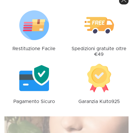
essere
essere
scelte
scelte
nella
nella
pagina
pagina
del
del
prodotto
prodotto
Restituzione Facile
Spedizioni gratuite oltre
€49
Pagamento Sicuro
Garanzia Kulto925