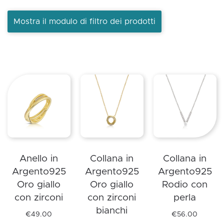
Mostra il modulo di filtro dei prodotti
PREZZO
Prezzo:
€24
—
€119
COLLEZIONE
Collezione
Anello in
Collana in
Collana in
Argento925
Argento925
Argento925
CATEGORIA
Oro giallo
Oro giallo
Rodio con
Categoria
con zirconi
con zirconi
perla
bianchi
€
49.00
€
56.00