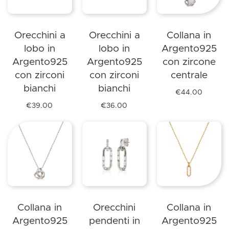
Le
Le
opzioni
opzioni
Orecchini a
Orecchini a
Collana in
possono
possono
lobo in
lobo in
Argento925
essere
essere
Argento925
Argento925
con zircone
scelte
scelte
con zirconi
con zirconi
centrale
nella
nella
bianchi
bianchi
pagina
pagina
€
44.00
Questo
del
del
€
39.00
€
36.00
Questo
Questo
prodotto
prodotto
prodotto
prodotto
prodotto
ha
ha
ha
più
più
più
varianti.
varianti.
varianti.
Le
Le
Le
opzioni
opzioni
opzioni
possono
Collana in
Orecchini
Collana in
possono
possono
essere
Argento925
pendenti in
Argento925
essere
essere
scelte