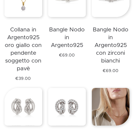
più
più
varianti.
varianti.
varianti.
Le
Le
Le
opzioni
opzioni
opzioni
possono
Collana in
Bangle Nodo
Bangle Nodo
possono
possono
essere
Argento925
in
in
essere
essere
scelte
oro giallo con
Argento925
Argento925
scelte
scelte
nella
pendente
con zirconi
nella
nella
pagina
€
69.00
soggetto con
bianchi
Questo
pagina
pagina
del
pavè
prodotto
del
del
prodotto
€
69.00
ha
Questo
prodotto
prodotto
€
39.00
Questo
più
prodotto
prodotto
varianti.
ha
ha
Le
più
più
opzioni
varianti.
varianti.
possono
Le
Le
essere
opzioni
opzioni
scelte
possono