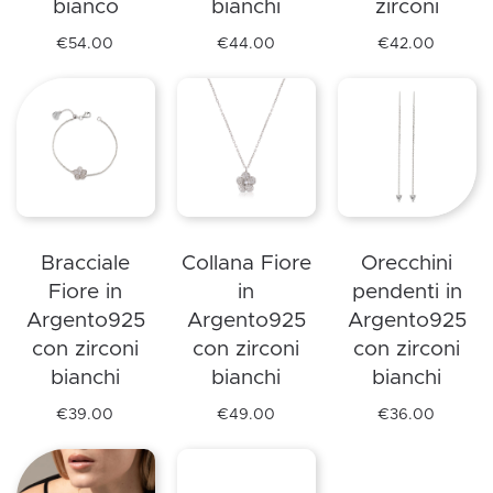
bianco
bianchi
zirconi
prodotto
pagina
prodotto
del
€
54.00
€
44.00
€
42.00
Questo
Questo
Questo
prodotto
prodotto
prodotto
prodotto
ha
ha
ha
più
più
più
varianti.
varianti.
varianti.
Le
Le
Le
opzioni
opzioni
opzioni
Bracciale
Collana Fiore
Orecchini
possono
possono
possono
Fiore in
in
pendenti in
essere
essere
essere
Argento925
Argento925
Argento925
scelte
scelte
scelte
con zirconi
con zirconi
con zirconi
nella
nella
nella
bianchi
bianchi
bianchi
pagina
pagina
pagina
del
del
del
€
39.00
€
49.00
€
36.00
Questo
Questo
Questo
prodotto
prodotto
prodotto
prodotto
prodotto
prodotto