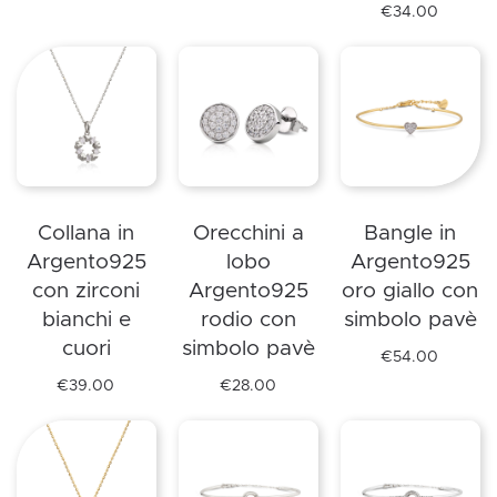
prodotto
Questo
prodotto
€
34.00
ha
prodotto
Questo
più
ha
prodotto
varianti.
più
ha
Le
varianti.
più
opzioni
Le
varianti.
possono
opzioni
Le
essere
possono
opzioni
Collana in
Orecchini a
Bangle in
scelte
essere
possono
Argento925
lobo
Argento925
nella
scelte
essere
con zirconi
Argento925
oro giallo con
pagina
nella
scelte
bianchi e
rodio con
simbolo pavè
del
pagina
nella
cuori
simbolo pavè
prodotto
del
pagina
€
54.00
Questo
prodotto
del
€
39.00
€
28.00
Questo
Questo
prodotto
prodotto
prodotto
prodotto
ha
ha
ha
più