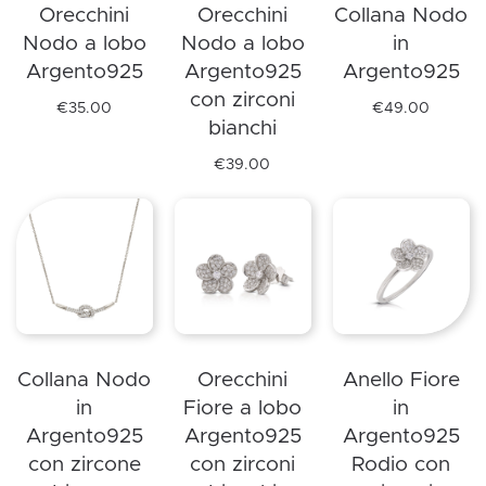
Orecchini
Orecchini
Collana Nodo
possono
nella
essere
Nodo a lobo
Nodo a lobo
in
essere
pagina
scelte
Argento925
Argento925
Argento925
scelte
del
nella
con zirconi
nella
prodotto
pagina
€
35.00
€
49.00
bianchi
Questo
Questo
pagina
del
prodotto
prodotto
del
prodotto
€
39.00
ha
Questo
ha
prodotto
più
prodotto
più
varianti.
ha
varianti.
Le
più
Le
opzioni
varianti.
opzioni
possono
Le
possono
essere
opzioni
essere
Collana Nodo
Orecchini
Anello Fiore
scelte
possono
scelte
in
Fiore a lobo
in
nella
essere
nella
Argento925
Argento925
Argento925
pagina
scelte
pagina
con zircone
con zirconi
Rodio con
del
nella
del