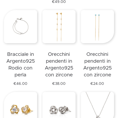
Questo
€
49.00
prodotto
ha
più
varianti.
Le
opzioni
possono
Bracciale in
Orecchini
Orecchini
essere
Argento925
pendenti in
pendenti in
scelte
Rodio con
Argento925
Argento925
nella
perla
con zircone
con zircone
pagina
del
€
46.00
€
38.00
€
24.00
Questo
Questo
prodotto
prodotto
prodotto
ha
ha
più
più
varianti.
varianti.