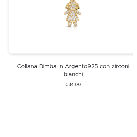
Collana Bimba in Argento925 con zirconi
bianchi
€
34.00
Questo
prodotto
ha
più
varianti.
Le