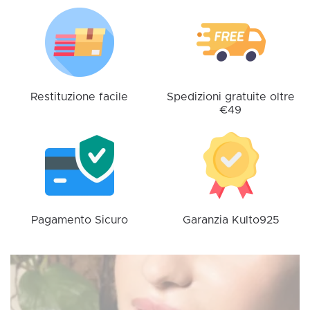
opzioni
possono
essere
scelte
nella
pagina
Restituzione facile
Spedizioni gratuite oltre
€49
del
prodotto
Pagamento Sicuro
Garanzia Kulto925