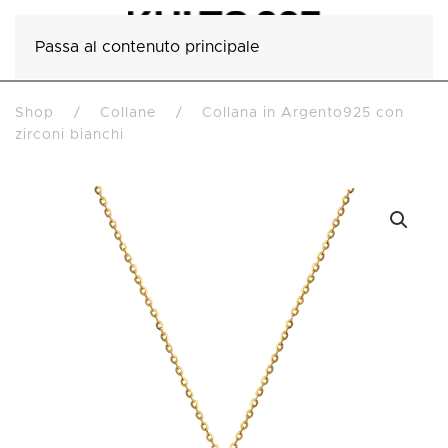
Passa al contenuto principale
Shop
Collane
Collana in Argento925 con
zirconi bianchi