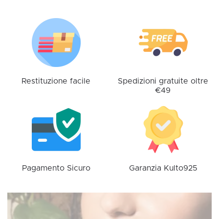
Le
opzioni
possono
essere
scelte
nella
pagina
Restituzione facile
Spedizioni gratuite oltre
€49
del
prodotto
Pagamento Sicuro
Garanzia Kulto925