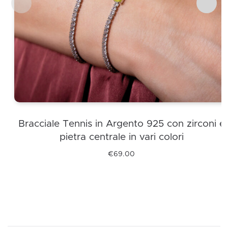
Bracciale Tennis in Argento 925 con zirconi e
pietra centrale in vari colori
€
69.00
Questo
prodotto
ha
più
varianti.