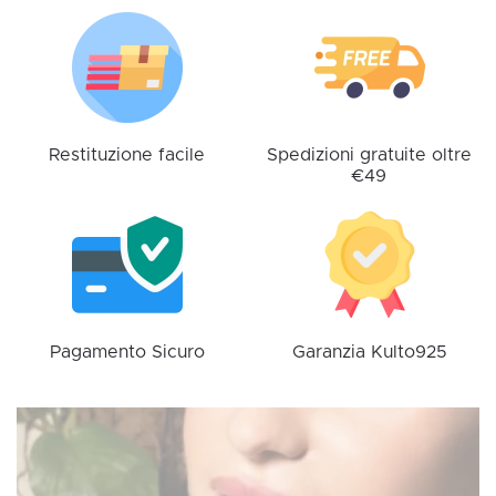
opzioni
possono
essere
scelte
nella
pagina
Restituzione facile
Spedizioni gratuite oltre
€49
del
prodotto
Pagamento Sicuro
Garanzia Kulto925