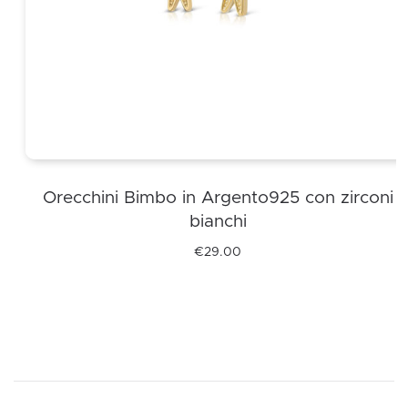
Orecchini Bimbo in Argento925 con zirconi
bianchi
€
29.00
Questo
prodotto
ha
più
varianti.
Le