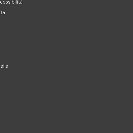
essibilità
ità
alla