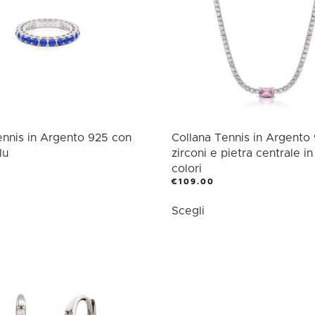
possono
ssono
essere
sere
scelte
elte
nella
lla
pagina
gina
del
l
prodotto
odotto
ennis in Argento 925 con
Collana Tennis in Argento
lu
zirconi e pietra centrale in
colori
esto
€
109.00
Questo
odotto
Scegli
prodotto
ha
ù
più
ianti.
varianti.
Le
zioni
opzioni
ssono