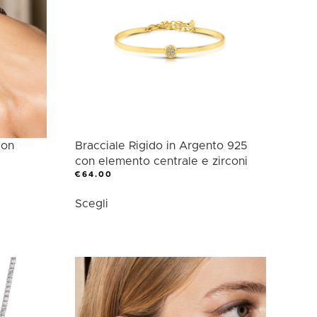
con
Bracciale Rigido in Argento 925
con elemento centrale e zirconi
€
64.00
Questo
Scegli
prodotto
ha
più
varianti.
Le
opzioni