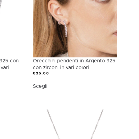
possono
essere
scelte
nella
pagina
del
prodotto
 925 con
Orecchini pendenti in Argento 925
 vari
con zirconi in vari colori
€
35.00
Questo
Scegli
prodotto
ha
più
varianti.
Le
opzioni
possono