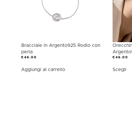
essere
es
scelte
sc
nella
ne
pagina
pa
del
de
prodotto
pr
Bracciale in Argento925 Rodio con
Orecchin
perla
Argento
€
46.00
€
46.00
Qu
Aggiungi al carrello
Scegli
pr
ha
pi
var
Le
op
po
es