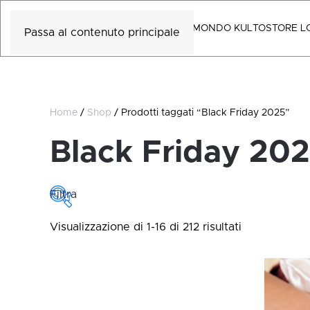
MONDO KULTO
STORE L
Passa al contenuto principale
Home
/
Shop
/ Prodotti taggati “Black Friday 2025”
Black Friday 20
Filtra
Ordina
Visualizzazione di 1-16 di 212 risultati
PREZZO
in
base
Prezzo:
€24
—
€119
al
più
recente
COLLEZIONE