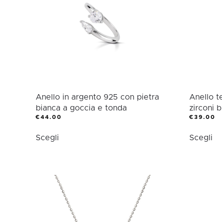
possono
po
essere
es
scelte
sc
nella
ne
pagina
pa
del
de
prodotto
pr
Anello in argento 925 con pietra
Anello t
bianca a goccia e tonda
zirconi b
€
44.00
€
39.00
Questo
Qu
Scegli
Scegli
prodotto
pr
ha
ha
più
pi
varianti.
var
Le
Le
opzioni
op
possono
po