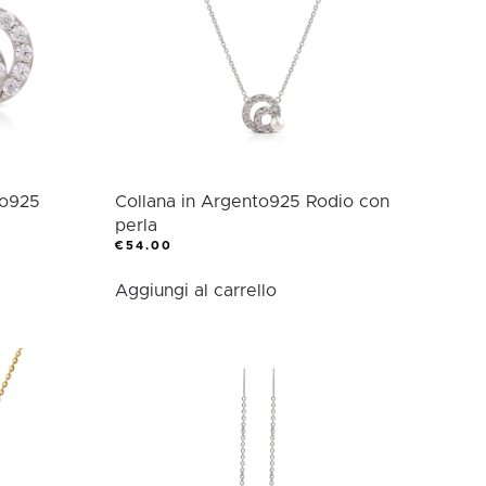
essere
scelte
nella
pagina
del
prodotto
to925
Collana in Argento925 Rodio con
perla
€
54.00
Aggiungi al carrello