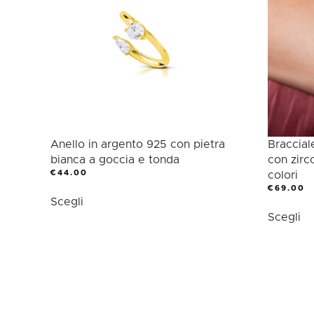
Collezione
CATEGORIA
Categoria
Anello in argento 925 con pietra
Braccial
bianca a goccia e tonda
con zirco
€
44.00
colori
Questo
€
69.00
Scegli
Qu
prodotto
Scegli
pr
ha
ha
più
pi
varianti.
var
Le
Le
opzioni
op