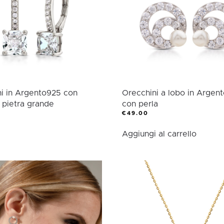
possono
sere
essere
elte
scelte
lla
nella
gina
pagina
l
del
odotto
prodotto
i in Argento925 con
Orecchini a lobo in Argen
e pietra grande
con perla
€
49.00
esto
Aggiungi al carrello
odotto
ù
ianti.
zioni
ssono