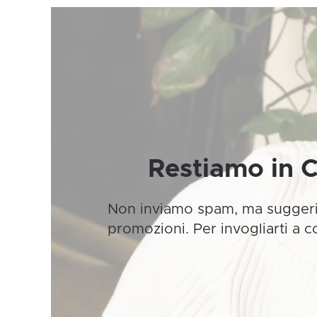
sc
ne
pa
de
pr
Restiamo in 
Non inviamo spam, ma suggeri
promozioni. Per invogliarti a 