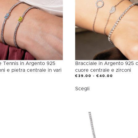
e Tennis in Argento 925
Bracciale in Argento 925 
ni e pietra centrale in vari
cuore centrale e zirconi
FASCIA
€
39.00
-
€
40.00
DI
Questo
PREZZO:
Scegli
esto
prodotto
DA
€39.00
odotto
ha
A
€40.00
più
ù
varianti.
ianti.
Le
opzioni
zioni