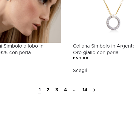
sere
elte
lla
gina
l
odotto
i Simbolo a lobo in
Collana Simbolo in Argen
925 con perla
Oro giallo con perla
€
59.00
esto
Questo
Scegli
odotto
prodotto
ha
ù
più
1
2
3
4
…
14
ianti.
varianti.
Le
zioni
opzioni
ssono
possono
sere
essere