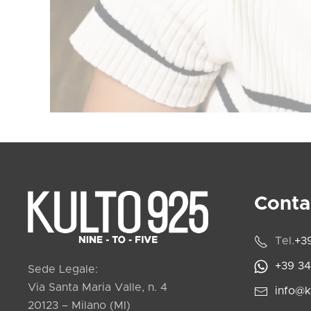
Conta
Tel.
+3
+39 3
Sede Legale:
Via Santa Maria Valle, n. 4
info@k
20123 – Milano (MI)