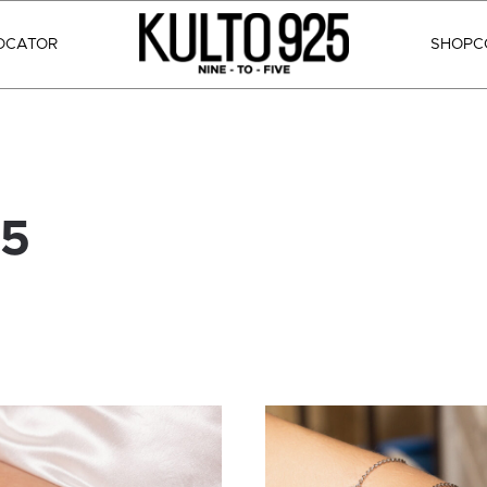
OCATOR
SHOP
C
25