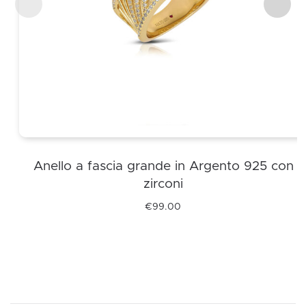
Anello a fascia grande in Argento 925 con
zirconi
€
99.00
Questo
prodotto
ha
più
varianti.