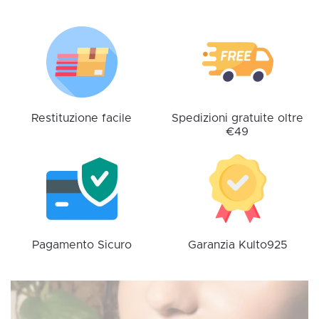
Le
opzioni
possono
essere
scelte
nella
pagina
Restituzione facile
Spedizioni gratuite oltre
€49
del
prodotto
Pagamento Sicuro
Garanzia Kulto925