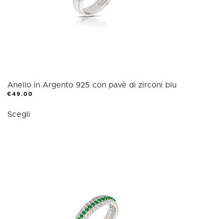
nella
pagina
del
prodotto
Anello in Argento 925 con pavè di zirconi blu
€
49.00
Questo
Scegli
prodotto
ha
più
varianti.
Le
opzioni
possono
essere
scelte