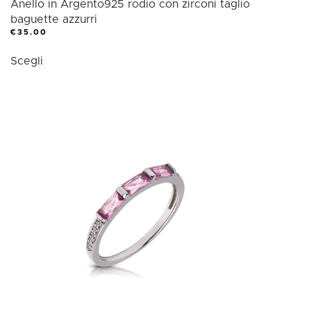
Anello in Argento925 rodio con zirconi taglio
baguette azzurri
€
35.00
Questo
Scegli
prodotto
ha
più
varianti.
Le
opzioni
possono
essere
scelte
nella
pagina
del
prodotto