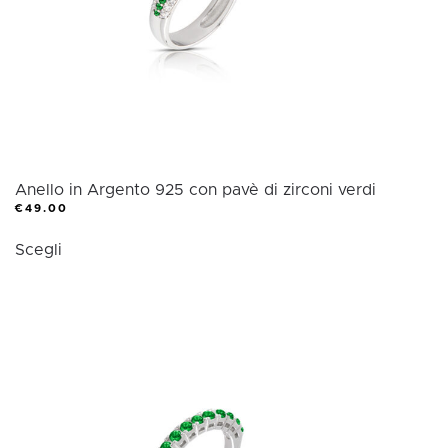
nella
pagina
del
prodotto
Anello in Argento 925 con pavè di zirconi verdi
€
49.00
Questo
Scegli
prodotto
ha
più
varianti.
Le
opzioni
possono
essere