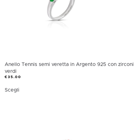
scelte
nella
pagina
del
prodotto
Anello Tennis semi veretta in Argento 925 con zirconi
verdi
€
35.00
Questo
Scegli
prodotto
ha
più
varianti.
Le
opzioni