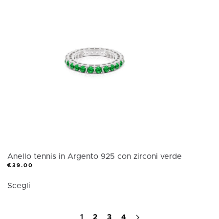
Le
opzioni
possono
essere
scelte
nella
pagina
del
prodotto
Anello tennis in Argento 925 con zirconi verde
€
39.00
Questo
Scegli
prodotto
ha
più
1
2
3
4