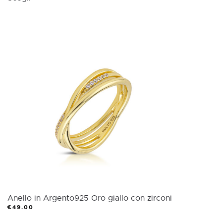
prodotto
ha
più
varianti.
Le
opzioni
possono
essere
scelte
nella
pagina
del
prodotto
Anello in Argento925 Oro giallo con zirconi
€
49.00
Questo