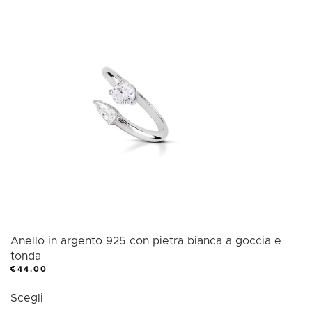
varianti.
Le
opzioni
possono
essere
scelte
nella
pagina
del
prodotto
Anello in argento 925 con pietra bianca a goccia e
tonda
€
44.00
Questo
Scegli
prodotto