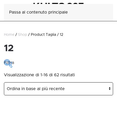
Passa al contenuto principale
Home
/
Shop
/ Product Taglia / 12
12
Filtra
Ordina
Visualizzazione di 1-16 di 62 risultati
PREZZO
in
base
Prezzo:
€35
—
€49
al
più
recente
COLLEZIONE
Collezione