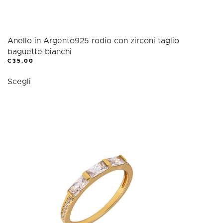
Anello in Argento925 rodio con zirconi taglio
baguette bianchi
€
35.00
Questo
Scegli
prodotto
ha
più
varianti.
Le
opzioni
possono
essere
scelte
nella
pagina