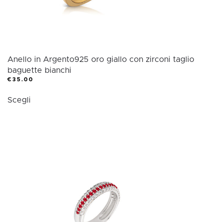
del
prodotto
Anello in Argento925 oro giallo con zirconi taglio
baguette bianchi
€
35.00
Questo
Scegli
prodotto
ha
più
varianti.
Le
opzioni
possono
essere
scelte
nella