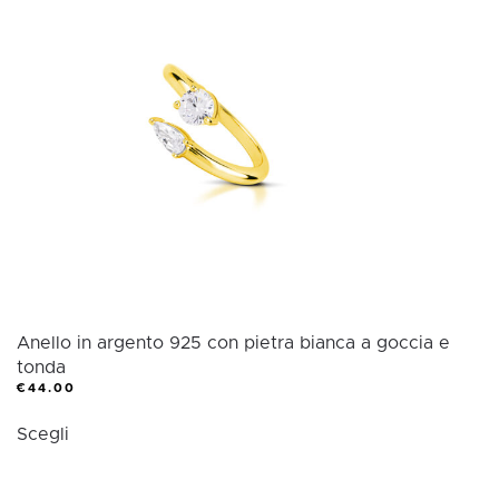
CATEGORIA
Categoria
Anello in argento 925 con pietra bianca a goccia e
tonda
€
44.00
Questo
Scegli
prodotto
ha
più