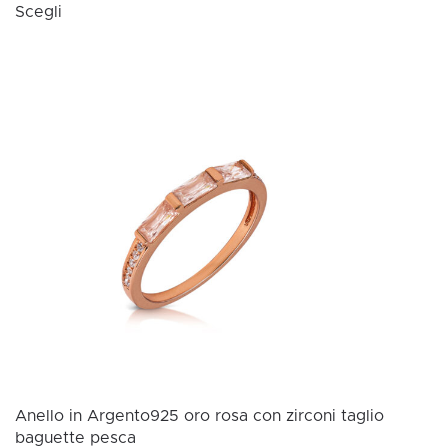
Scegli
prodotto
ha
più
varianti.
Le
opzioni
possono
essere
scelte
nella
pagina
del
prodotto
Anello in Argento925 oro rosa con zirconi taglio
baguette pesca