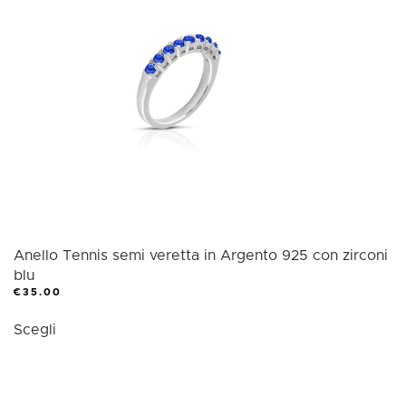
opzioni
possono
essere
scelte
nella
pagina
del
prodotto
Anello Tennis semi veretta in Argento 925 con zirconi
blu
€
35.00
Questo
Scegli
prodotto
ha
più
varianti.