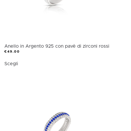
pagina
del
prodotto
Anello in Argento 925 con pavè di zirconi rossi
€
49.00
Questo
Scegli
prodotto
ha
più
varianti.
Le
opzioni
possono
essere
scelte