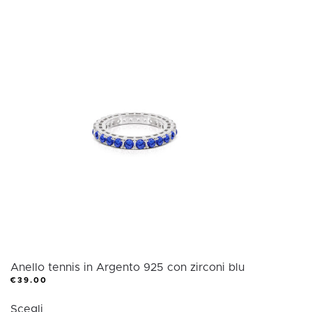
ha
più
varianti.
Le
opzioni
possono
essere
scelte
nella
pagina
del
prodotto
Anello tennis in Argento 925 con zirconi blu
€
39.00
Questo
Scegli