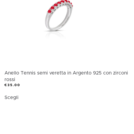
possono
essere
scelte
nella
pagina
del
prodotto
Anello Tennis semi veretta in Argento 925 con zirconi
rossi
€
35.00
Questo
Scegli
prodotto
ha
più
varianti.
Le