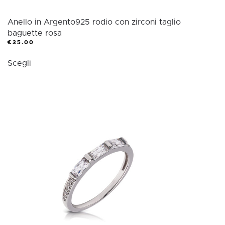
Anello in Argento925 rodio con zirconi taglio
baguette rosa
€
35.00
Questo
Scegli
prodotto
ha
più
varianti.
Le
opzioni
possono
essere
scelte
nella
pagina
del
prodotto