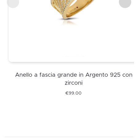
Anello a fascia grande in Argento 925 con
zirconi
€
99.00
Questo
prodotto
ha
più
varianti.