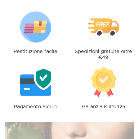
Le
opzioni
possono
essere
scelte
nella
pagina
Restituzione facile
Spedizioni gratuite oltre
€49
del
prodotto
Pagamento Sicuro
Garanzia Kulto925