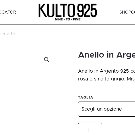
OCATOR
SHOP
C
 smalto
Anello in Arg
Anello in Argento 925 co
rosa e smalto grigio. Misu
TAGLIA
Anello
in