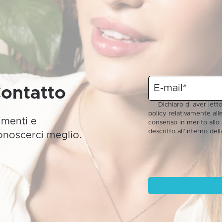
Contatto
menti e
conoscerci meglio.