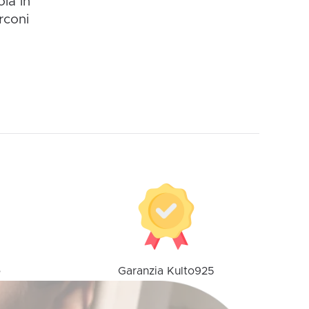
ola in
rconi
o
o
Garanzia Kulto925
o