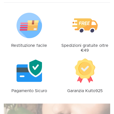
Le
opzioni
possono
essere
scelte
nella
pagina
Restituzione facile
Spedizioni gratuite oltre
€49
del
prodotto
Pagamento Sicuro
Garanzia Kulto925