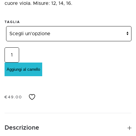
cuore viola. Misure: 12, 14, 16.
TAGLIA
Anello
in
Argento
Aggiungi al carrello
925,
pietra
viola
€
49.00
a
forma
di
cuore
Descrizione
e