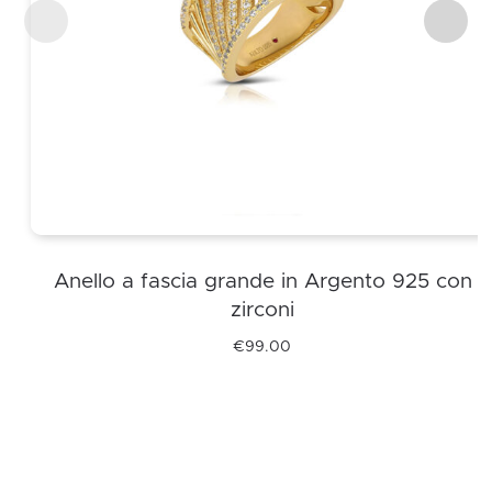
Anello a fascia grande in Argento 925 con
zirconi
€
99.00
Questo
prodotto
ha
più
varianti.