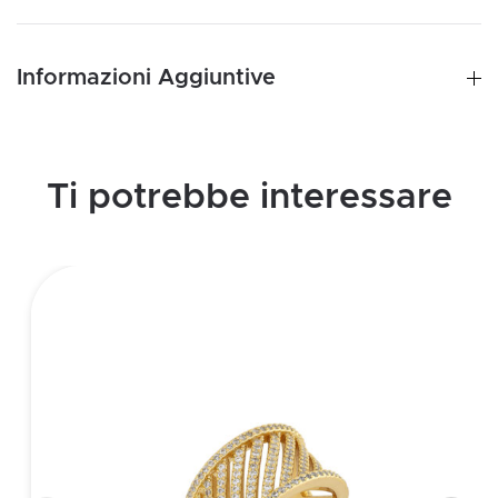
zirconi
quantità
Informazioni Aggiuntive
Ti potrebbe interessare