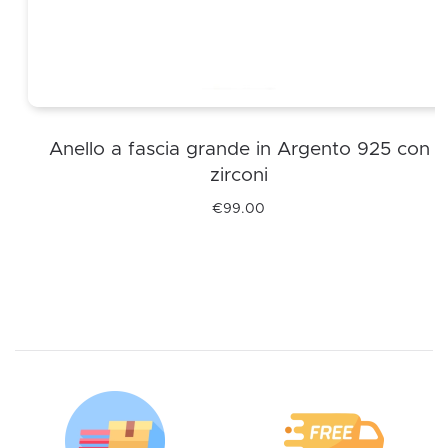
Anello a fascia grande in Argento 925 con
zirconi
€
99.00
Questo
prodotto
ha
più
varianti.
Le
opzioni
possono
essere