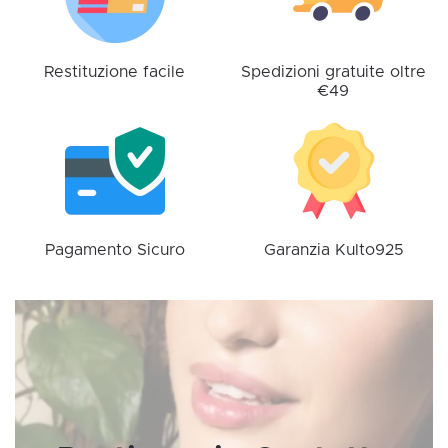
scelte
nella
pagina
Restituzione facile
Spedizioni gratuite oltre
€49
del
prodotto
Pagamento Sicuro
Garanzia Kulto925