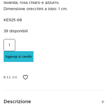
lavanda, rosa chiaro e azzurro.
Dimensione orecchini a lobo: 1 cm.
KE925-68
39 disponibili
Orecchini
cuore
in
Aggiungi al carrello
Argento925
rodio
con
€
32.00
zirconi
colorati
quantità
Descrizione