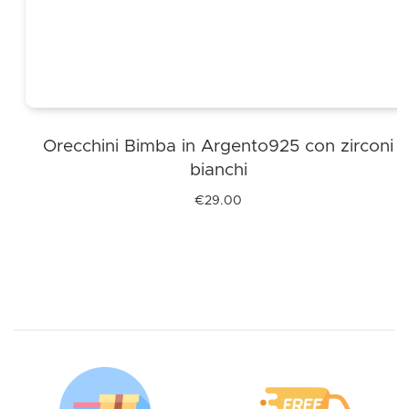
Orecchini Bimba in Argento925 con zirconi
bianchi
€
29.00
Questo
prodotto
ha
più
varianti.
Le
opzioni
possono