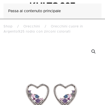
Passa al contenuto principale
Shop
Orecchini
Orecchini cuore in
Argento925 rodio con zirconi colorati