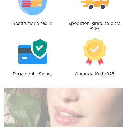
essere
scelte
nella
pagina
Restituzione facile
Spedizioni gratuite oltre
€49
del
prodotto
Pagamento Sicuro
Garanzia Kulto925