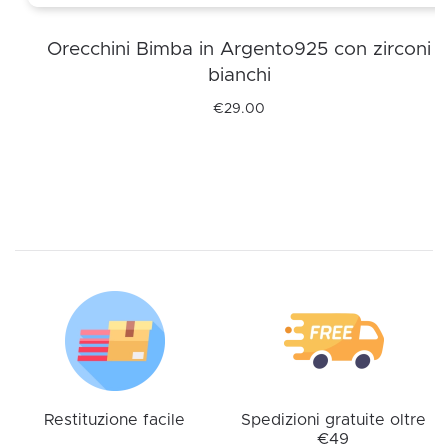
Orecchini Bimba in Argento925 con zirconi
bianchi
€
29.00
Questo
prodotto
ha
più
varianti.
Le
opzioni
possono
essere
scelte
nella
pagina
Restituzione facile
Spedizioni gratuite oltre
€49
del